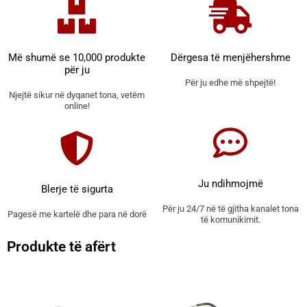
Më shumë se 10,000 produkte
Dërgesa të menjëhershme
për ju
Për ju edhe më shpejtë!
Njejtë sikur në dyqanet tona, vetëm
online!
Ju ndihmojmë
Blerje të sigurta
Për ju 24/7 në të gjitha kanalet tona
Pagesë me kartelë dhe para në dorë
të komunikimit.
Produkte të afërt