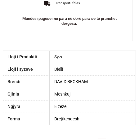
Transporti falas
Mundësi pagese me para në dorë para se të pranohet
dërgesa.
Lloji i Produktit
Syze
Lloji i syzeve
Dielli
Brendi
DAVID BECKHAM
Gjinia
Meshkuj
Ngjyra
E zezë
Forma
Drejtkendesh