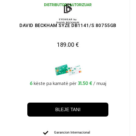
DISTRIBUTOR I AUTORIZUAR
DAVID BECKHAM SYZE DB1141/S 80755GB
189.00
€
6
këste pa kamatë për
31.50
€
/ muaj
BLEJE TANI
Garancion Internacional