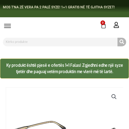
Skip
MOS T'NA ZË VERA PA 2 PALË SYZE! 1+1 GRATIS NË TË GJITHA SYZET!
to
content
0
Cart
Search
Ky produkt është pjesë e ofertës 1+1 Falas! Zgjedhni edhe një syze
tjetër dhe paguaj vetëm produktin me vlerë më të lartë.