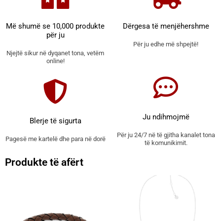
Më shumë se 10,000 produkte
Dërgesa të menjëhershme
për ju
Për ju edhe më shpejtë!
Njejtë sikur në dyqanet tona, vetëm
online!
Ju ndihmojmë
Blerje të sigurta
Për ju 24/7 në të gjitha kanalet tona
Pagesë me kartelë dhe para në dorë
të komunikimit.
Produkte të afërt