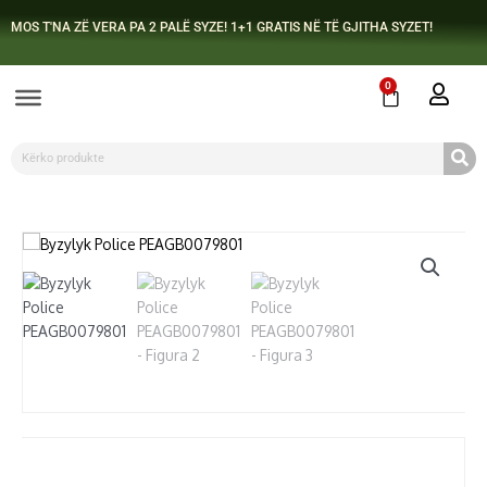
Skip
MOS T'NA ZË VERA PA 2 PALË SYZE! 1+1 GRATIS NË TË GJITHA SYZET!
to
content
0
Cart
Search