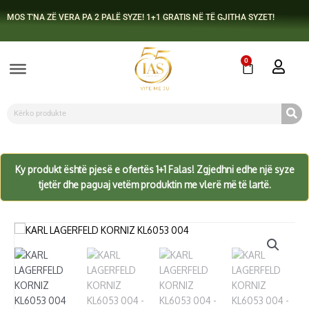
Skip
MOS T'NA ZË VERA PA 2 PALË SYZE! 1+1 GRATIS NË TË GJITHA SYZET!
to
content
0
Cart
Search
Ky produkt është pjesë e ofertës 1+1 Falas! Zgjedhni edhe një syze
tjetër dhe paguaj vetëm produktin me vlerë më të lartë.