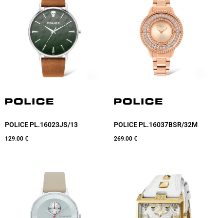
POLICE PL.16023JS/13
POLICE PL.16037BSR/32M
129.00
€
269.00
€