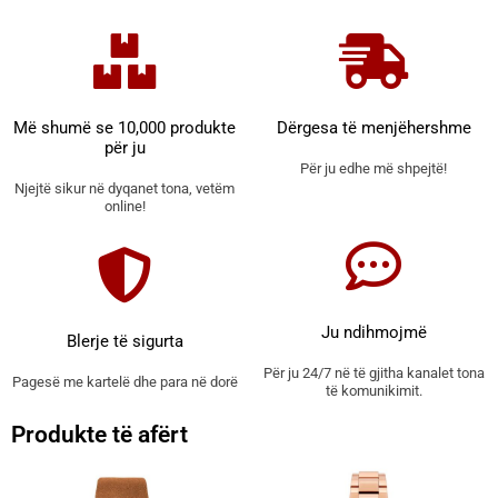
Më shumë se 10,000 produkte
Dërgesa të menjëhershme
për ju
Për ju edhe më shpejtë!
Njejtë sikur në dyqanet tona, vetëm
online!
Ju ndihmojmë
Blerje të sigurta
Për ju 24/7 në të gjitha kanalet tona
Pagesë me kartelë dhe para në dorë
të komunikimit.
Produkte të afërt