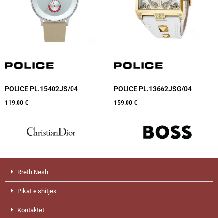
POLICE PL.15402JS/04
POLICE PL.13662JSG/04
119.00
€
159.00
€
Rreth Nesh
Pikat e shitjes
Kontaktet