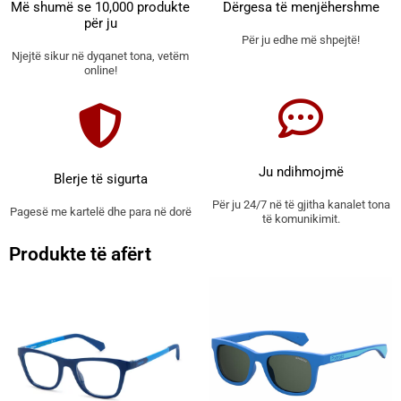
Më shumë se 10,000 produkte
Dërgesa të menjëhershme
për ju
Për ju edhe më shpejtë!
Njejtë sikur në dyqanet tona, vetëm
online!
Ju ndihmojmë
Blerje të sigurta
Për ju 24/7 në të gjitha kanalet tona
Pagesë me kartelë dhe para në dorë
të komunikimit.
Produkte të afërt