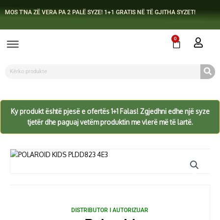
Skip
MOS T'NA ZË VERA PA 2 PALË SYZE! 1+1 GRATIS NË TË GJITHA SYZET!
to
content
0
Cart
Search
Ky produkt është pjesë e ofertës 1+1 Falas! Zgjedhni edhe një syze
tjetër dhe paguaj vetëm produktin me vlerë më të lartë.
DISTRIBUTOR I AUTORIZUAR