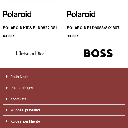
POLAROID KIDS PLDD822 D51
POLAROID PLD6088/S/X 807
40.00
€
90.00
€
Rreth Nesh
Pikat e shitjes
Kontaktet
Mundësi punësimi
Kujdesi për klientë