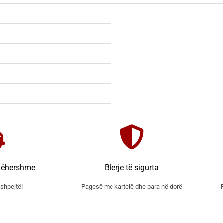
jëhershme
Blerje të sigurta
shpejtë!
Pagesë me kartelë dhe para në dorë