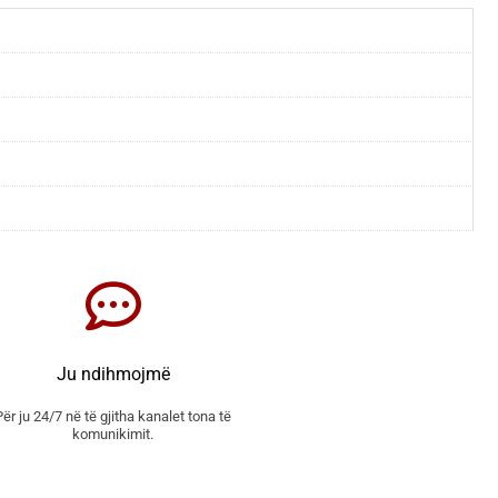
Ju ndihmojmë
Për ju 24/7 në të gjitha kanalet tona të
komunikimit.