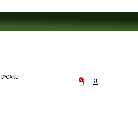
DYQANET
0
Cart