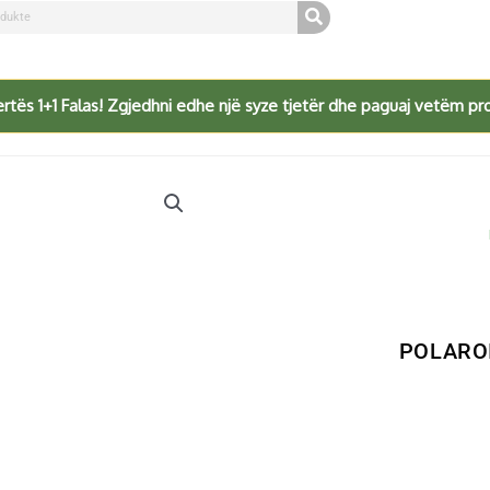
rtës 1+1 Falas! Zgjedhni edhe një syze tjetër dhe paguaj vetëm pr
POLAROI