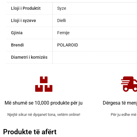
Lloji i Produktit
Syze
Lloji i syzeve
Dielli
Gjinia
Femije
Brendi
POLAROID
Diametri i kornizës
Më shumë se 10,000 produkte për ju
Dërgesa të men
Njejtë sikur në dyqanet tona, vetëm online!
Për ju edhe më 
Produkte të afërt