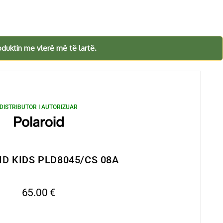
oduktin me vlerë më të lartë.
DISTRIBUTOR I AUTORIZUAR
D KIDS PLD8045/CS 08A
65.00
€