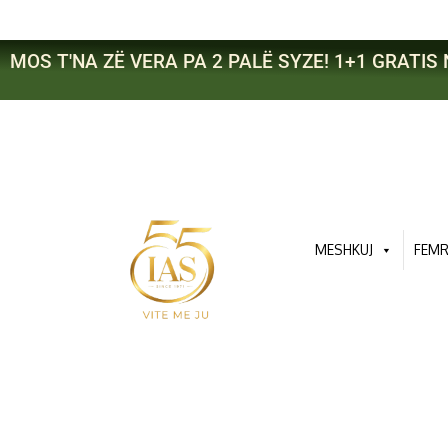
Skip
to
content
MOS T'NA ZË VERA PA 2 PALË SYZE! 1+1 GRATIS 
MESHKUJ
FEM