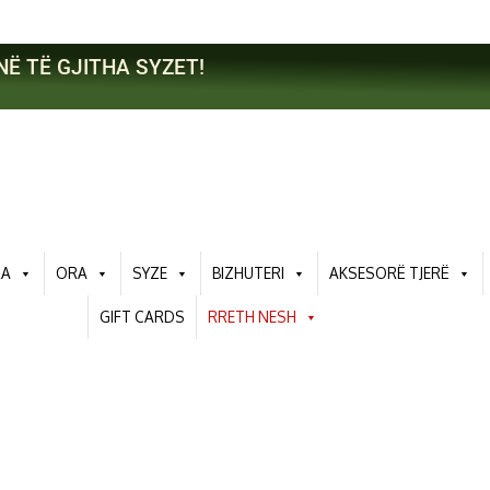
NË TË GJITHA SYZET!
RA
ORA
SYZE
BIZHUTERI
AKSESORË TJERË
GIFT CARDS
RRETH NESH