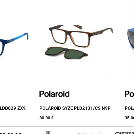
PLDD829 ZX9
POLAROID SYZE PLD2131/CS N9P
POL
80.00
€
35.