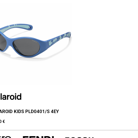
AROID KIDS PLD0401/S 4EY
00
€