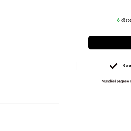
6
këste
Garan
Mundësi pagese m