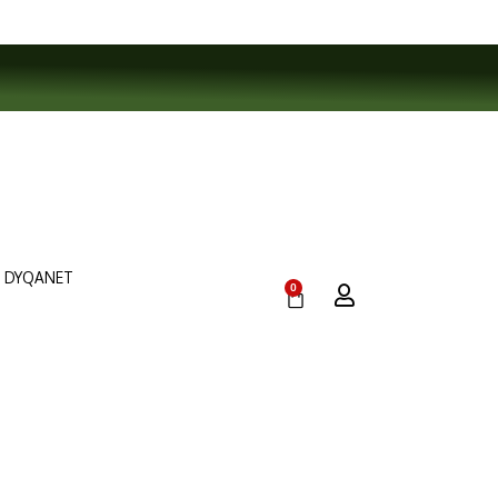
DYQANET
0
Cart