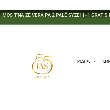
Skip
to
content
MOS T'NA ZË VERA PA 2 PALË SYZE! 1+1 GRATIS 
MESHKUJ
FEM