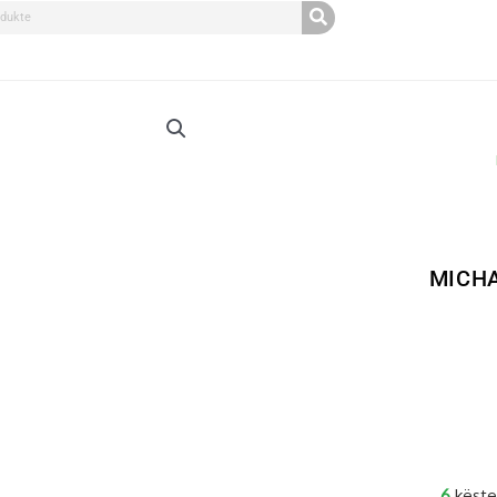
MICHA
6
këste