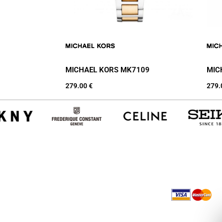
MICHAEL KORS MK7109
MIC
279.00
€
279
Facebook
Instag
ore
iftari” 60000 Gjilan, Kosovë
840