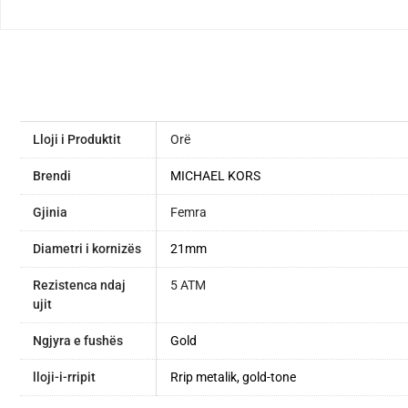
Lloji i Produktit
Orë
Brendi
MICHAEL KORS
Gjinia
Femra
Diametri i kornizës
21mm
Rezistenca ndaj
5 ATM
ujit
Ngjyra e fushës
Gold
lloji-i-rripit
Rrip metalik, gold-tone