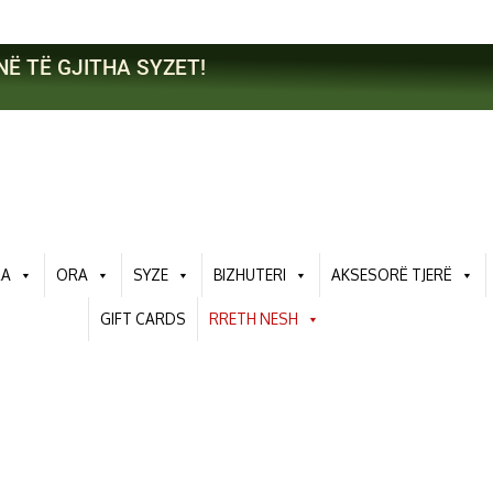
NË TË GJITHA SYZET!
RA
ORA
SYZE
BIZHUTERI
AKSESORË TJERË
GIFT CARDS
RRETH NESH