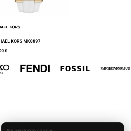
HAEL KORS MK8897
.00
€
ram
Linkedin
Prano të rejat nga IAS
Ne përdorim cookie