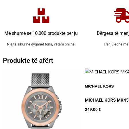
Më shumë se 10,000 produkte për ju
Dërgesa të men
Njejtë sikur në dyqanet tona, vetëm online!
Për ju edhe më 
Produkte të afërt
MICHAEL KORS MK45
249.00
€