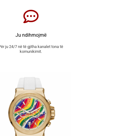
Ju ndihmojmë
Për ju 24/7 në të gjitha kanalet tona të
komunikimit.