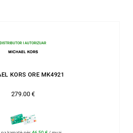
DISTRIBUTOR I AUTORIZUAR
EL KORS ORE MK4921
279.00
€
 pa kamatë për
46.50
€
/ muaj