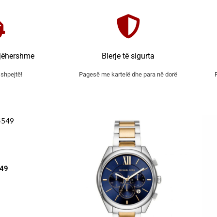
jëhershme
Blerje të sigurta
shpejtë!
Pagesë me kartelë dhe para në dorë
49