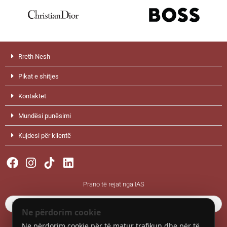
Rreth Nesh
Pikat e shitjes
Kontaktet
Mundësi punësimi
Kujdesi për klientë
Facebook
Instagram
Linkedin
Prano të rejat nga IAS
Ne përdorim cookie
Ne përdorim cookie për të matur trafikun dhe për të