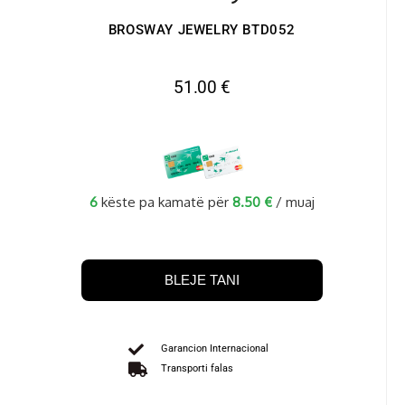
BROSWAY JEWELRY BTD052
51.00
€
6
këste pa kamatë për
8.50
€
/ muaj
BLEJE TANI
Garancion Internacional
Transporti falas