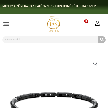
Skip
MOS T'NA ZË VERA PA 2 PALË SYZE! 1+1 GRATIS NË TË GJITHA SYZET!
to
content
0
Cart
Search