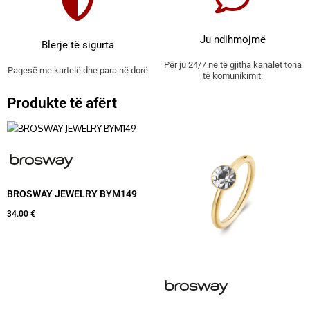
Ju ndihmojmë
Blerje të sigurta
Për ju 24/7 në të gjitha kanalet tona
Pagesë me kartelë dhe para në dorë
të komunikimit.
Produkte të afërt
BROSWAY JEWELRY BYM149
34.00
€